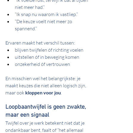
“Ik voelde rust, terwijl ik dat al tijden 
niet meer had.”
“Ik snap nu waarom ik vastliep.”
“De keuze voelt niet meer zo 
spannend.”
Ervaren maakt het verschil tussen:
blijven twijfelen óf richting voelen
uitstellen óf in beweging komen
onzekerheid óf vertrouwen
En misschien wel het belangrijkste: je 
maakt keuzes die niet alleen logisch zijn, 
maar ook 
kloppen voor jou
.
Loopbaantwijfel is geen zwakte, 
maar een signaal
Twijfel over je werk betekent niet dat je 
ondankbaar bent, faalt of “het allemaal 