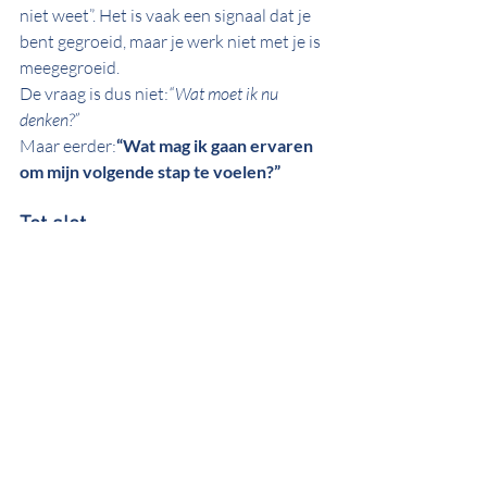
niet weet”. Het is vaak een signaal dat je 
bent gegroeid, maar je werk niet met je is 
meegegroeid.
De vraag is dus niet:
“Wat moet ik nu 
denken?”
Maar eerder:
“Wat mag ik gaan ervaren 
om mijn volgende stap te voelen?”
Tot slot
Als je merkt dat je blijft rondcirkelen in je 
hoofd, weet dan: je bent niet de enige. En 
er is niets mis met jou. Misschien heb je 
simpelweg een andere ingang nodig.
Niet nóg meer denken. Maar 
ervaren
.
Wil je ontdekken wat jouw toekomst je 
wil laten zien? Dan is dat vaak de eerste 
echte stap uit twijfel – richting beweging, 