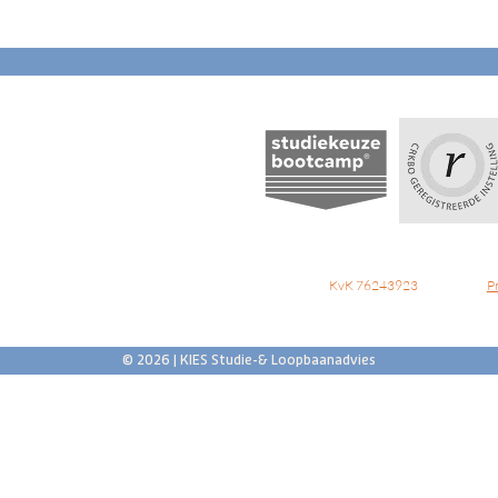
KvK 76243923
P
© 2026 | KIES Studie-& Loopbaanadvies