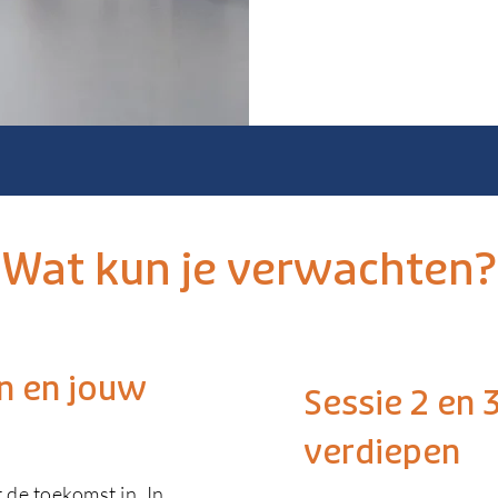
Wat kun je verwachten?
n en jouw
Sessie 2 en 
verdiepen
 de toekomst in. In