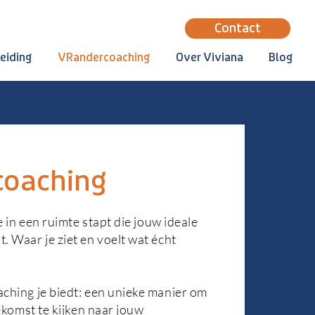
Contact
eiding
VRandercoaching
Over Viviana
Blog
oaching
je in een ruimte stapt die jouw ideale
. Waar je ziet en voelt wat écht
ching je biedt: een unieke manier om
oekomst te kijken naar jouw