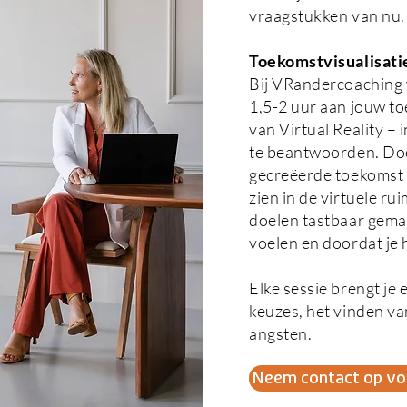
vraagstukken van nu.
Toekomstvisualisat
Bij VRandercoaching w
1,5-2 uur aan jouw to
van Virtual Reality 
te beantwoorden. Door 
gecreëerde toekomst 
zien in de virtuele r
doelen tastbaar gemaa
voelen en doordat je 
Elke sessie brengt je 
keuzes, het vinden va
angsten.
Neem contact op vo