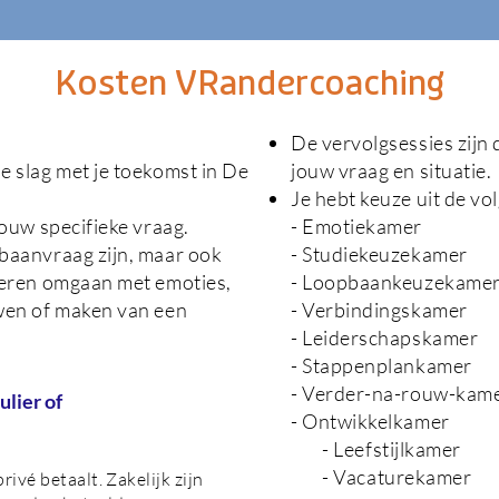
Kosten VRandercoaching
De vervolgsessies zijn 
e slag met je toekomst in De
jouw vraag en situatie.
Je hebt keuze uit de v
jouw specifieke vraag.
- Emotiekamer
baanvraag zijn, maar ook
- Studiekeuzekamer
leren omgaan met emoties,
- Loopbaankeuzekame
uwen of maken van een
- Verbindingskamer
- Leiderschapskamer
- Stappenplankamer
- Verder-na-rouw-kamer
ulier of
- Ontwikkelkamer
- Leefstijlkamer
- Vacaturekamer
 privé betaalt. Zakelijk zijn