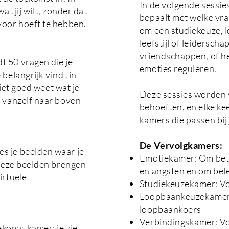
In de volgende sessies
at jij wilt, zonder dat
bepaalt met welke vraa
voor hoeft te hebben.
om een studiekeuze, 
leefstijl of leidersch
vriendschappen, of 
t 50 vragen die je
emoties reguleren.
 belangrijk vindt in
niet goed weet wat je
Deze sessies worden 
n vanzelf naar boven
behoeften, en elke kee
kamers die passen bij
De Vervolgkamers:
s je beelden waar je
Emotiekamer: Om bete
 Deze beelden brengen
en angsten en om bel
irtuele
Studiekeuzekamer: Voo
Loopbaankeuzekamer: B
loopbaankoers
Verbindingskamer: Voo
ekomstkamer; je ziet,