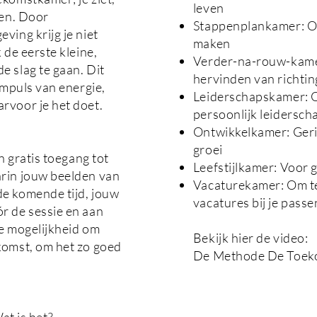
leven
ven. Door
Stappenplankamer: Om
ving krijg je niet
maken
 de eerste kleine,
Verder-na-rouw-kame
e slag te gaan. Dit
hervinden van richtin
impuls van energie,
Leiderschapskamer: 
rvoor je het doet.
persoonlijk leiderscha
Ontwikkelkamer: Geri
groei
en gratis toegang tot
Leefstijlkamer: Voor 
arin jouw beelden van
Vacaturekamer: Om t
de komende tijd, jouw
vacatures bij je passe
r de sessie en aan
de mogelijkheid om
Bekijk hier de video:
komst, om het zo goed
De Methode De Toek