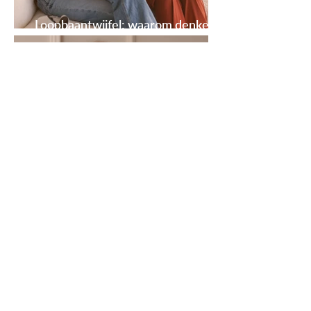
Loopbaantwijfel: waarom denken
niet helpt, maar ervaren wél
Geen motivatie voor school of
werk: wat wil dit je eigenlijk
zeggen?