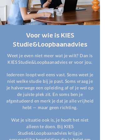
Voor wie is KIES
Studie&Loopbaanadvies
Weet je even niet meer wat je wilt? Dan is
KIES Studie&Loopbaanadvies er voor jou.
Iedereen loopt wel eens vast. Soms weet je
niet welke studie bij je past. Soms vraag je
je halverwege een opleiding af of je wel op
de juiste plek zit. En soms ben je
afgestudeerd en merk je dat je alle vrijheid
hebt — maar geen richting.
Wat je situatie ook is, je hoeft het niet
alleen te doen. Bij KIES
Studie&Loopbaanadvies krijg je
persoonlijke begeleiding die je helpt om