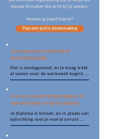
keuzes te maken die echt bij je passen.
Herken je jezelf hierin?
Plan een gratis kennismaking
Volwassenen (werkend of
heroriënterend)
Het is zondagavond, en je maag trekt 
al samen voor de werkweek begint. 
Je zit niet slecht, en toch klopt het al 
een tijd niet meer. Je werkt al jaren, 
maar mist de energie. Of je nu net 30 
Starters (recent afgestudeerd of
bent of de 50 voorbij: het is nooit te 
aan het begin van je loopbaan)
laat om opnieuw te kiezen. Samen ga 
je van twijfel naar een keuze die past 
Je diploma is binnen, en in plaats van 
bij wie je bent, zodat je weer met 
opluchting voel je vooral onrust. 
plezier werkt.
Solliciteren loopt stroef, want je 
weet eigenlijk niet wat je wilt. Samen 
brengen we in kaart wat bij jou past 