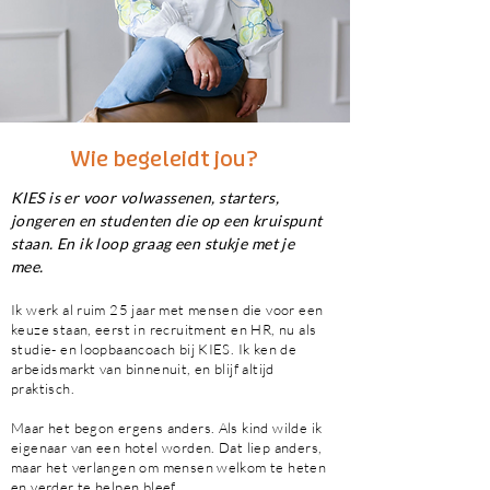
Wie begeleidt jou?
KIES is er voor volwassenen, starters,
jongeren en studenten die op een kruispunt
staan. En ik loop graag een stukje met je
mee.
Ik werk al ruim 25 jaar met mensen die voor een
keuze staan, eerst in recruitment en HR, nu als
studie- en loopbaancoach bij KIES. Ik ken de
arbeidsmarkt van binnenuit, en blijf altijd
praktisch.
Maar het begon ergens anders. Als kind wilde ik
eigenaar van een hotel worden. Dat liep anders,
maar het verlangen om mensen welkom te heten
en verder te helpen bleef.