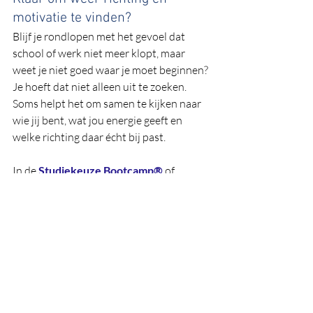
motivatie te vinden?
Blijf je rondlopen met het gevoel dat 
school of werk niet meer klopt, maar 
weet je niet goed waar je moet beginnen? 
Je hoeft dat niet alleen uit te zoeken. 
Soms helpt het om samen te kijken naar 
wie jij bent, wat jou energie geeft en 
welke richting daar écht bij past.
In de 
Studiekeuze Bootcamp®
of 
tijdens 
VRandercoaching
ontdek je in 
korte tijd meer over jezelf, jouw 
mogelijkheden en de stappen die je kunt 
zetten naar een studie, werk of toekomst 
die beter bij je past.
Wil je weten wat voor jou kan werken? 
Neem gerust 
contact 
op of plan een 