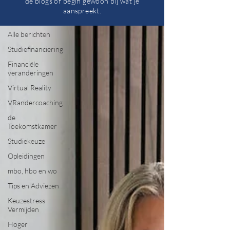
de blogs of begin gewoon bij wat je
aanspreekt.
Alle berichten
Alle berichten
Studiefinanciering
Financiële
veranderingen
Virtual Reality
VRandercoaching
de
Toekomstkamer
Studiekeuze
Opleidingen
mbo, hbo en wo
Tips en Adviezen
Keuzestress
Vermijden
Hoger