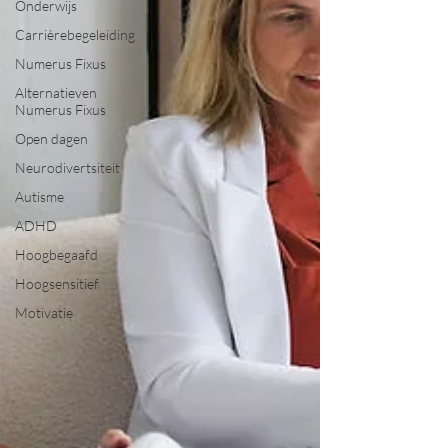
Onderwijs
Carrièrebegeleiding
Numerus Fixus
Alternatieven
Numerus Fixus
Open dagen
Neurodivertsiteit
Autisme
ADHD
Hoogbegaafd
Hoogsensitief
Motivatie