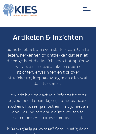
Artikelen & Inzichten
Soms helpt het om even stil te staan. Om te
lezen, herkennen of ontdekken dat je niet
de enige bent die twijfelt, zoekt of opnieuw
wil kiezen. In deze artikelen deel ik
inzichten, ervaringen en tips over
studiekeuze, loopbaanvragen en alles wat
daartussen zit.
Je vindt hier ook actuele informatie over
bijvoorbeeld open dagen, numerus fixus-
studies of tussenjaaropties — altijd met als
doel: jou helpen om je eigen keuzes te
maken, met vertrouwen en overzicht.
Nieuwsgierig geworden? Scroll rustig door
Blog