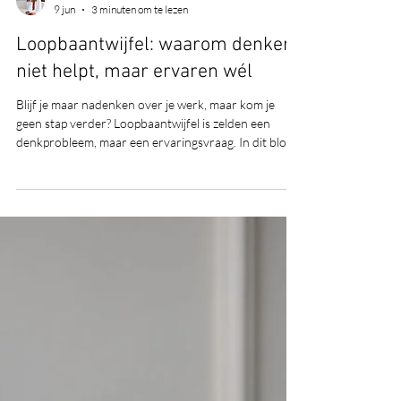
Viviana Poort-Lerant
9 jun
3 minuten om te lezen
Loopbaantwijfel: waarom denken
niet helpt, maar ervaren wél
Blijf je maar nadenken over je werk, maar kom je
geen stap verder? Loopbaantwijfel is zelden een
denkprobleem, maar een ervaringsvraag. In dit blog
lees je waarom analyseren vaak vastzet en hoe
ervaren – voelen, zien en beleven – juist zorgt voor
helderheid, rust en beweging. Ontdek waarom je
volgende stap niet in je hoofd ligt, maar in het
ervaren van jouw toekomst.