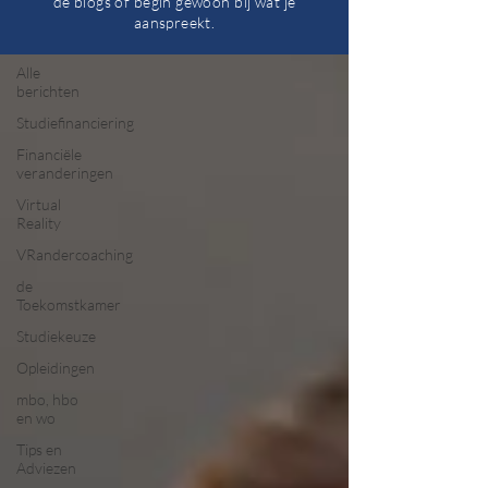
de blogs of begin gewoon bij wat je
aanspreekt.
ADHD
Alle
berichten
Studiefinanciering
Financiële
veranderingen
Virtual
Reality
VRandercoaching
de
Toekomstkamer
Studiekeuze
Opleidingen
mbo, hbo
en wo
Tips en
Adviezen