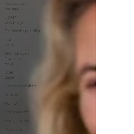
Keuzestress
Vermijden
Hoger
Onderwijs
Carrièrebegeleiding
Numerus
Fixus
Alternatieven
Numerus
Fixus
Open
dagen
Neurodivertsiteit
Autisme
ADHD
Hoogbegaafd
Hoogsensitief
Motivatie