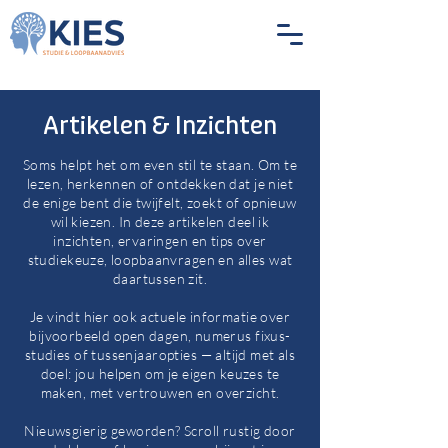
Artikelen & Inzichten
Soms helpt het om even stil te staan. Om te
lezen, herkennen of ontdekken dat je niet
de enige bent die twijfelt, zoekt of opnieuw
wil kiezen. In deze artikelen deel ik
inzichten, ervaringen en tips over
studiekeuze, loopbaanvragen en alles wat
daartussen zit.
Je vindt hier ook actuele informatie over
bijvoorbeeld open dagen, numerus fixus-
studies of tussenjaaropties — altijd met als
doel: jou helpen om je eigen keuzes te
maken, met vertrouwen en overzicht.
Nieuwsgierig geworden? Scroll rustig door
Blog