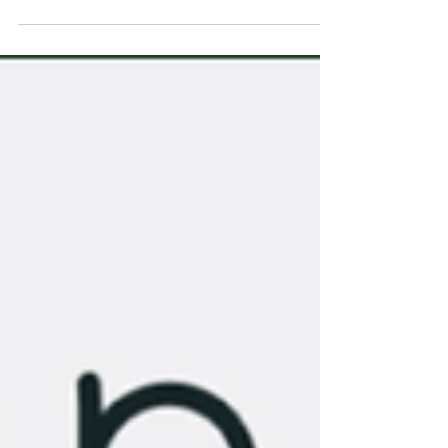
Wat zijn alternatieve studies voor jouw numerus fixus
studie? Vraag hier jouw overzicht aan.