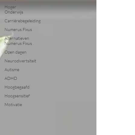
Hoger
Onderwijs
Carrièrebegeleiding
Numerus Fixus
Alternatieven
Numerus Fixus
Open dagen
Neurodivertsiteit
Autisme
ADHD
Hoogbegaafd
Hoogsensitief
Motivatie