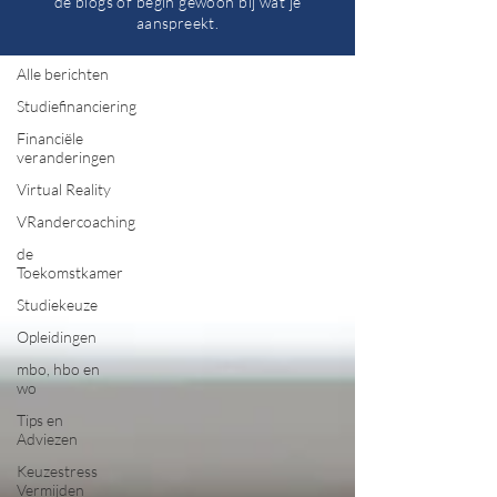
de blogs of begin gewoon bij wat je
aanspreekt.
Opleidingen
Alle berichten
Studiefinanciering
Financiële
veranderingen
Virtual Reality
VRandercoaching
de
Toekomstkamer
Studiekeuze
Opleidingen
mbo, hbo en
wo
Tips en
Adviezen
Keuzestress
Vermijden