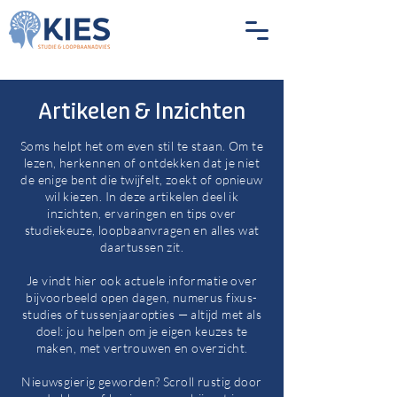
Artikelen & Inzichten
Soms helpt het om even stil te staan. Om te
lezen, herkennen of ontdekken dat je niet
de enige bent die twijfelt, zoekt of opnieuw
wil kiezen. In deze artikelen deel ik
inzichten, ervaringen en tips over
studiekeuze, loopbaanvragen en alles wat
daartussen zit.
Je vindt hier ook actuele informatie over
bijvoorbeeld open dagen, numerus fixus-
studies of tussenjaaropties — altijd met als
doel: jou helpen om je eigen keuzes te
maken, met vertrouwen en overzicht.
Nieuwsgierig geworden? Scroll rustig door
Blog