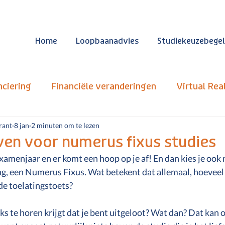
Home
Loopbaanadvies
Studiekeuzebegel
nciering
Financiële veranderingen
Virtual Rea
e Toekomstkamer
Studiekeuze
Opleidingen
rant
8 jan
2 minuten om te lezen
ven voor numerus fixus studies
dexamenjaar en er komt een hoop op je af! En dan kies je ook
uzestress Vermijden
Hoger Onderwijs
Carriè
ng, een Numerus Fixus. Wat betekent dat allemaal, hoeveel 
e toelatingstoets? 
rnatieven Numerus Fixus
Open dagen
Neurodi
ks te horen krijgt dat je bent uitgeloot? Wat dan? Dat kan 