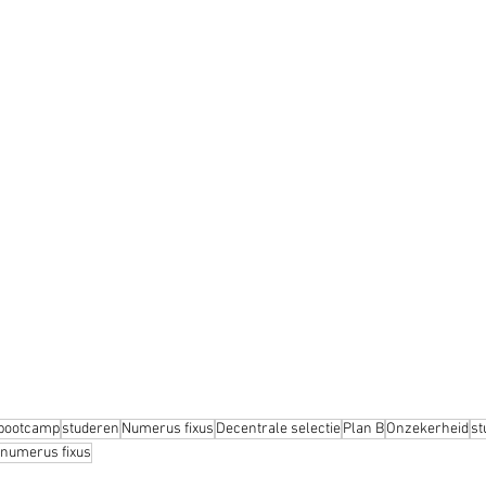
 bootcamp
studeren
Numerus fixus
Decentrale selectie
Plan B
Onzekerheid
st
 numerus fixus