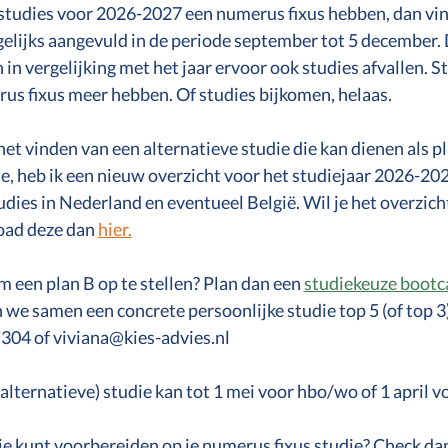
studies voor 2026-2027 een numerus fixus hebben, dan vind
gelijks aangevuld in de periode september tot 5 december. 
n in vergelijking met het jaar ervoor ook studies afvallen. 
rus fixus meer hebben. Of studies bijkomen, helaas. 
het vinden van een alternatieve studie die kan dienen als p
e, heb ik een nieuw overzicht voor het studiejaar 2026-20
udies in Nederland en eventueel België. Wil je het overzic
ad deze dan 
hier.
m een plan B op te stellen? Plan dan een 
studiekeuze boot
n we samen een concrete persoonlijke studie top 5 (of top 3) 
 304 of viviana@kies-advies.nl
(alternatieve) studie kan tot 1 mei voor hbo/wo of 1 april 
 je kunt voorbereiden op je numerus fixus studie? Check dan