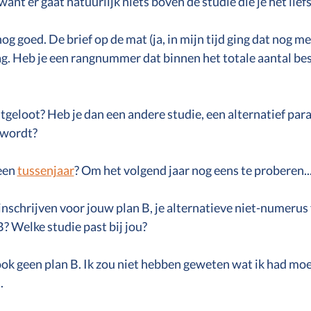
 want er gaat natuurlijk niets boven de studie die je het lief
Hoogbegaafd
Hoogsensitief
Motivatie
og goed. De brief op de mat (ja, in mijn tijd ging dat nog me
ag. Heb je een rangnummer dat binnen het totale aantal be
itgeloot? Heb je dan een andere studie, een alternatief para
n wordt?
een 
tussenjaar
? Om het volgend jaar nog eens te proberen..
 inschrijven voor jouw plan B, je alternatieve niet-numerus 
B? Welke studie past bij jou?
 ook geen plan B. Ik zou niet hebben geweten wat ik had moe
.