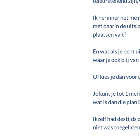
teleurstellend zijn,
Autisme
ADHD
Ik herinner het me n
met daarin de uitsl
plaatsen valt? 
En wat als je bent u
waar je ook blij va
Of kies je dan voor 
Je kunt je tot 1 mei
wat is dan die plan 
Ikzelf had destijds
niet was toegelaten