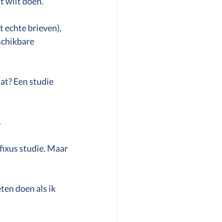
st wilt doen.
t echte brieven), 
schikbare 
at? Een studie 
.
fixus studie. Maar 
ten doen als ik 