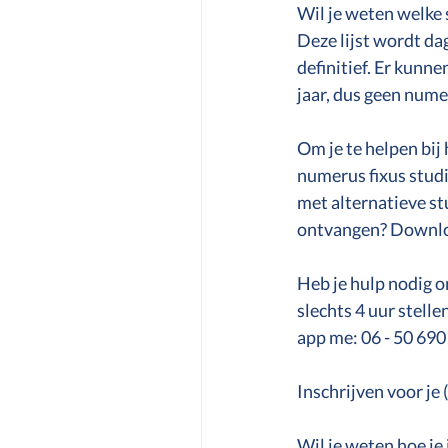
Wil je weten welke 
Deze lijst wordt da
definitief. Er kunne
jaar, dus geen nume
Om je te helpen bij 
numerus fixus studi
met alternatieve st
ontvangen? Downlo
Heb je hulp nodig o
slechts 4 uur stelle
app me: 06 - 50 690
Inschrijven voor je 
Wil je weten hoe je