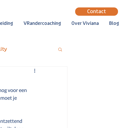
Contact
eiding
VRandercoaching
Over Viviana
Blog
lity
mbo, hbo en wo
 nog voor een 
rebegeleiding
moet je 
vertsiteit
ontzettend 