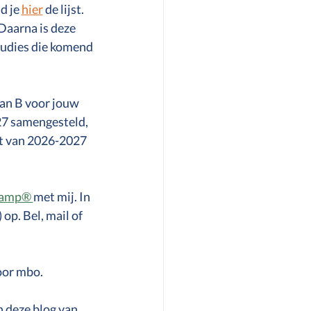
 je 
hier
 de lijst.  
Daarna is deze 
Studies die komend 
lan B voor jouw 
27 samengesteld, 
ht van 2026-2027 
camp® 
met mij. In 
op. Bel, mail of 
voor mbo.
 deze blog van 