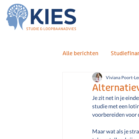
Alle berichten
Studiefina
VRandercoaching
d
Viviana Poort-Le
Alternatie
Je zit net in je ein
Tips en Adviezen
Ke
studie met een loti
voorbereiden voor d
Numerus Fixus
Alte
Maar wat als je stra