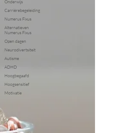
Onderwijs
Carrièrebegeleiding
Numerus Fixus
Alternatieven
Numerus Fixus
Open dagen
Neurodivertsiteit
Autisme
ADHD
Hoogbegaafd
Hoogsensitief
Motivatie