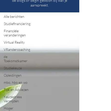
de blogs of begin gewoon bij wat je
aanspreekt.
Alle berichten
Alle berichten
Studiefinanciering
Financiële
veranderingen
Virtual Reality
VRandercoaching
de
Toekomstkamer
Studiekeuze
Opleidingen
mbo, hbo en wo
Tips en Adviezen
Keuzestress
Vermijden
Hoger