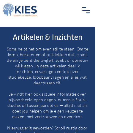
Artikelen & Inzichten
Soms helpt het om even stil te staan. Om te
lezen, herkennen of ontdekken dat je niet
de enige bent die twijfelt, zoekt of opnieuw
wil kiezen. In deze artikelen deel ik
inzichten, ervaringen en tips over
studiekeuze, loopbaanvragen en alles wat
daartussen zit.
Je vindt hier ook actuele informatie over
bijvoorbeeld open dagen, numerus fixus-
studies of tussenjaaropties — altijd met als
doel: jou helpen om je eigen keuzes te
maken, met vertrouwen en overzicht.
Nieuwsgierig geworden? Scroll rustig door
Blog