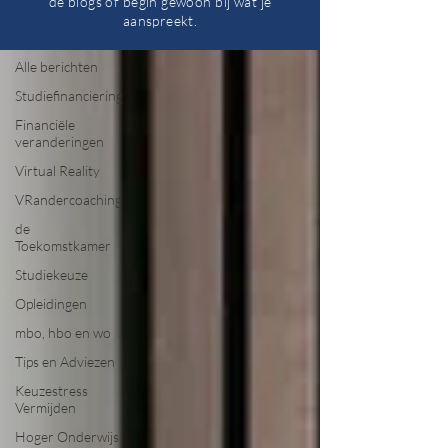
de blogs of begin gewoon bij wat je
aanspreekt.
Virtual Reality
Alle berichten
Studiefinanciering
Financiële
veranderingen
Virtual Reality
VRandercoaching
de
Toekomstkamer
Studiekeuze
Opleidingen
mbo, hbo en wo
Tips en Adviezen
Keuzestress
Vermijden
Hoger Onderwijs