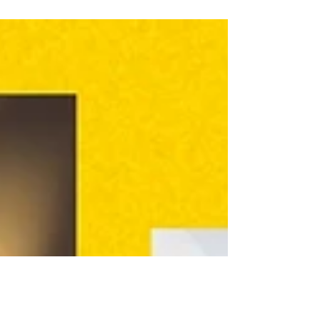
jongeren zoals bij ADHD, ASS of hoogbegaafdheid.
In dit blog geef ik ouders praktische tips om hun kind
te helpen bij het vinden van een passende studie.
Lees hoe je samen ontdekt wat écht past.