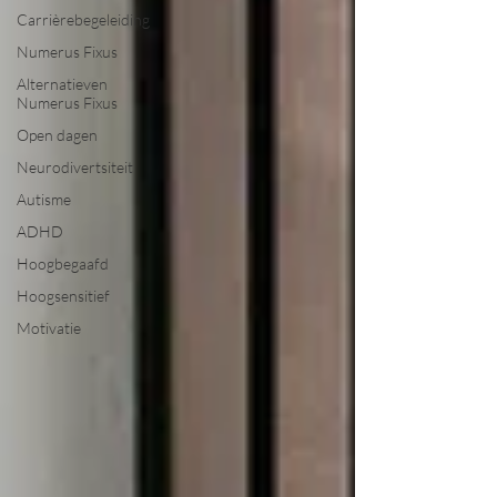
Carrièrebegeleiding
Numerus Fixus
Alternatieven
Numerus Fixus
Open dagen
Neurodivertsiteit
Autisme
ADHD
Hoogbegaafd
Hoogsensitief
Motivatie