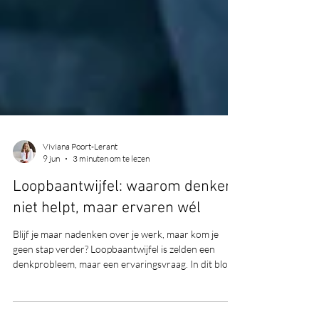
Viviana Poort-Lerant
9 jun
3 minuten om te lezen
Loopbaantwijfel: waarom denken
niet helpt, maar ervaren wél
Blijf je maar nadenken over je werk, maar kom je
geen stap verder? Loopbaantwijfel is zelden een
denkprobleem, maar een ervaringsvraag. In dit blog
lees je waarom analyseren vaak vastzet en hoe