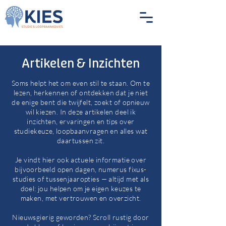
Artikelen & Inzichten
Soms helpt het om even stil te staan. Om te
lezen, herkennen of ontdekken dat je niet
de enige bent die twijfelt, zoekt of opnieuw
wil kiezen. In deze artikelen deel ik
inzichten, ervaringen en tips over
studiekeuze, loopbaanvragen en alles wat
daartussen zit.
Je vindt hier ook actuele informatie over
bijvoorbeeld open dagen, numerus fixus-
studies of tussenjaaropties — altijd met als
doel: jou helpen om je eigen keuzes te
maken, met vertrouwen en overzicht.
Nieuwsgierig geworden? Scroll rustig door
Blog