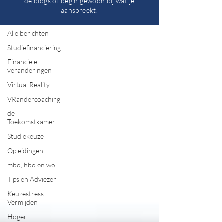
de blogs of begin gewoon bij wat je
aanspreekt.
Alle berichten
Alle berichten
Studiefinanciering
Financiële
veranderingen
Virtual Reality
VRandercoaching
de
Toekomstkamer
Studiekeuze
Opleidingen
mbo, hbo en wo
Tips en Adviezen
Keuzestress
Vermijden
Hoger