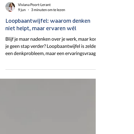
Viviana Poort-Lerant
9 jun
3 minuten om te lezen
Loopbaantwijfel: waarom denken
niet helpt, maar ervaren wél
Blijf je maar nadenken over je werk, maar kom
je geen stap verder? Loopbaantwijfel is zelden
een denkprobleem, maar een ervaringsvraag.
In dit blog lees je waarom analyseren vaak
vastzet en hoe ervaren – voelen, zien en
beleven – juist zorgt voor helderheid, rust en
beweging. Ontdek waarom je volgende stap
niet in je hoofd ligt, maar in het ervaren van
jouw toekomst.