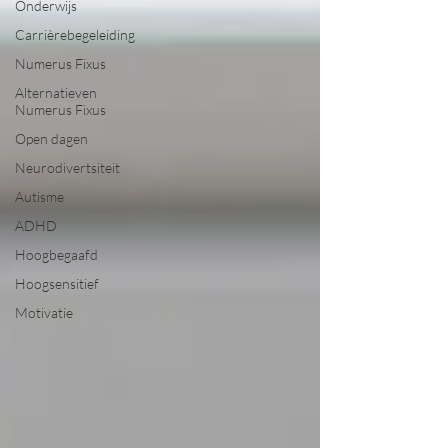
Onderwijs
Carrièrebegeleiding
Numerus Fixus
Alternatieven
Numerus Fixus
Open dagen
Neurodivertsiteit
Autisme
ADHD
Hoogbegaafd
Hoogsensitief
Motivatie