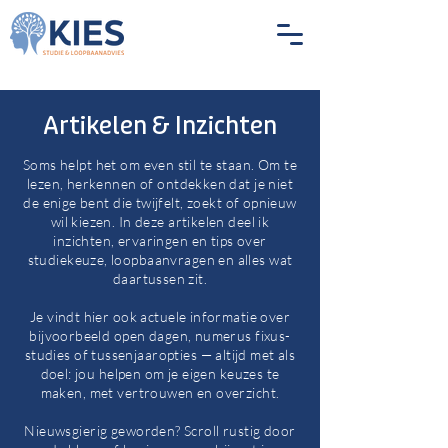
Artikelen & Inzichten
Soms helpt het om even stil te staan. Om te
lezen, herkennen of ontdekken dat je niet
de enige bent die twijfelt, zoekt of opnieuw
wil kiezen. In deze artikelen deel ik
inzichten, ervaringen en tips over
studiekeuze, loopbaanvragen en alles wat
daartussen zit.
Je vindt hier ook actuele informatie over
bijvoorbeeld open dagen, numerus fixus-
studies of tussenjaaropties — altijd met als
doel: jou helpen om je eigen keuzes te
maken, met vertrouwen en overzicht.
Nieuwsgierig geworden? Scroll rustig door
Blog