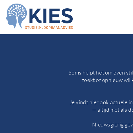
Soms helpt het om even stil
zoekt of opnieuw wil k
Je vindt hier ook actuele 
— altijd met als 
Nieuwsgierig gew