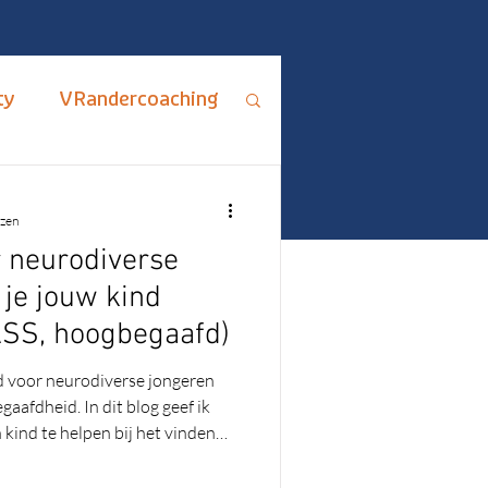
ty
VRandercoaching
ips en Adviezen
ezen
 neurodiverse
rus Fixus
 je jouw kind
ASS, hoogbegaafd)
me
ADHD
d voor neurodiverse jongeren
aafdheid. In dit blog geef ik
kind te helpen bij het vinden
 hoe je samen ontdekt wat écht