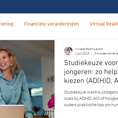
iering
Financiële veranderingen
Virtual Reali
tudiekeuze
Opleidingen
mbo, hbo en wo
T
Viviana Poort-Lerant
2 jun 2025
3 minuten om te l
Studiekeuze voor
Hoger Onderwijs
Carrièrebegeleiding
Nume
jongeren: zo help
kiezen (AD(H)D, 
xus
Open dagen
Neurodivertsiteit
Autis
Studiekeuze is extra uitdagen
zoals bij ADHD, ASS of hoogbeg
ouders praktische tips om hun 
nsitief
Motivatie
van een passende studie. Lees
past.