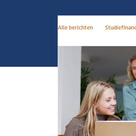
Alle berichten
Studiefinanc
de Toekomstkamer
S
Keuzestress Vermijden
Alternatieven Numerus Fi
Hoogbegaafd
Hoogse