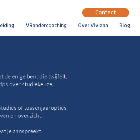
Contact
eiding
VRandercoaching
Over Viviana
Blog
 de enige bent die twijfelt,
 tips over studiekeuze,
studies of tussenjaaropties
uwen en overzicht.
at je aanspreekt.