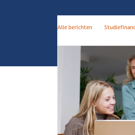
Alle berichten
Studiefinanc
de Toekomstkamer
S
Keuzestress Vermijden
Alternatieven Numerus Fi
Hoogbegaafd
Hoogse