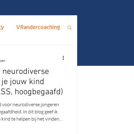
ty
VRandercoaching
ips en Adviezen
ezen
 neurodiverse
rus Fixus
 je jouw kind
ASS, hoogbegaafd)
me
ADHD
d voor neurodiverse jongeren
aafdheid. In dit blog geef ik
kind te helpen bij het vinden
 hoe je samen ontdekt wat écht