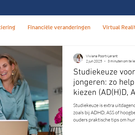
iering
Financiële veranderingen
Virtual Reali
tudiekeuze
Opleidingen
mbo, hbo en wo
T
Viviana Poort-Lerant
2 jun 2025
3 minuten om te l
Studiekeuze voor
Hoger Onderwijs
Carrièrebegeleiding
Nume
jongeren: zo help
kiezen (AD(H)D, 
xus
Open dagen
Neurodivertsiteit
Autis
Studiekeuze is extra uitdagen
zoals bij ADHD, ASS of hoogbeg
ouders praktische tips om hun 
nsitief
Motivatie
van een passende studie. Lees
past.