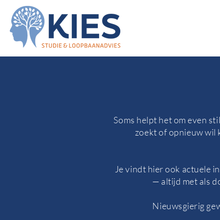
Soms helpt het om even stil
zoekt of opnieuw wil k
Je vindt hier ook actuele 
— altijd met als 
Nieuwsgierig gew