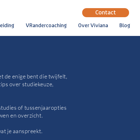
Contact
eiding
VRandercoaching
Over Viviana
Blog
 de enige bent die twijfelt,
 tips over studiekeuze,
studies of tussenjaaropties
uwen en overzicht.
at je aanspreekt.