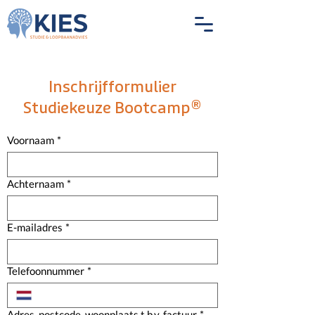
Inschrijfformulier
Studiekeuze Bootcamp®
Voornaam
*
Achternaam
*
E-mailadres
*
Telefoonnummer
*
Adres, postcode, woonplaats t.b.v. factuur
*