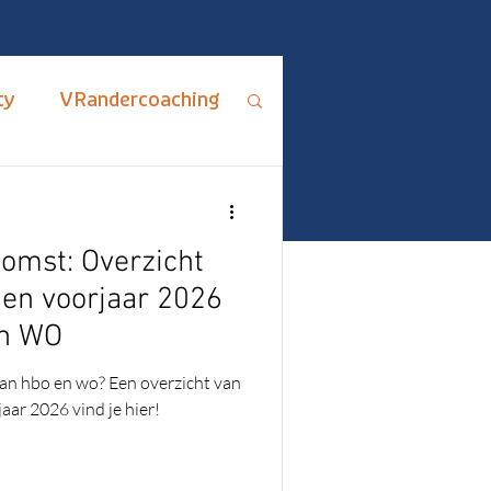
ty
VRandercoaching
ips en Adviezen
omst: Overzicht
rus Fixus
gen voorjaar 2026
en WO
me
ADHD
an hbo en wo? Een overzicht van
aar 2026 vind je hier!