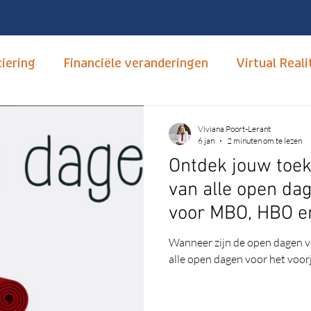
iering
Financiële veranderingen
Virtual Reali
tudiekeuze
Opleidingen
mbo, hbo en wo
T
Viviana Poort-Lerant
6 jan
2 minuten om te lezen
Ontdek jouw toek
Hoger Onderwijs
Carrièrebegeleiding
Nume
van alle open da
voor MBO, HBO 
xus
Open dagen
Neurodivertsiteit
Autis
Wanneer zijn de open dagen v
alle open dagen voor het voorj
nsitief
Motivatie