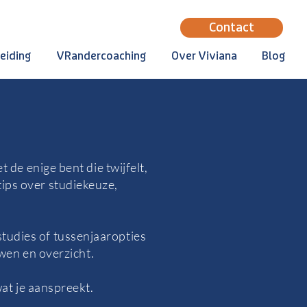
Contact
eiding
VRandercoaching
Over Viviana
Blog
 de enige bent die twijfelt,
 tips over studiekeuze,
studies of tussenjaaropties
uwen en overzicht.
at je aanspreekt.