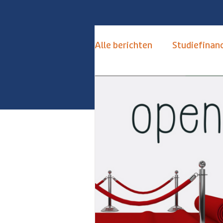
Alle berichten
Studiefinanc
de Toekomstkamer
S
Keuzestress Vermijden
Alternatieven Numerus Fi
Hoogbegaafd
Hoogse