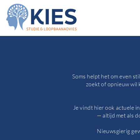
Soms helpt het om even stil
zoekt of opnieuw wil k
Je vindt hier ook actuele 
— altijd met als 
Nieuwsgierig gew