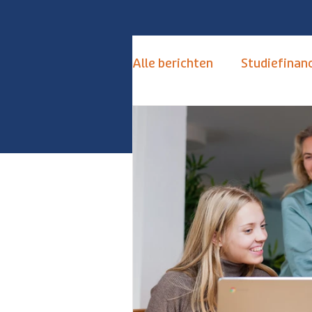
Alle berichten
Studiefinanc
de Toekomstkamer
S
Keuzestress Vermijden
Alternatieven Numerus Fi
Hoogbegaafd
Hoogse