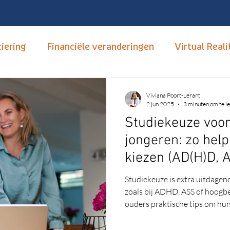
iering
Financiële veranderingen
Virtual Reali
tudiekeuze
Opleidingen
mbo, hbo en wo
T
Viviana Poort-Lerant
2 jun 2025
3 minuten om te l
Studiekeuze voor
Hoger Onderwijs
Carrièrebegeleiding
Nume
jongeren: zo help
kiezen (AD(H)D, 
xus
Open dagen
Neurodivertsiteit
Autis
Studiekeuze is extra uitdagen
zoals bij ADHD, ASS of hoogbeg
ouders praktische tips om hun 
nsitief
Motivatie
van een passende studie. Lees
past.