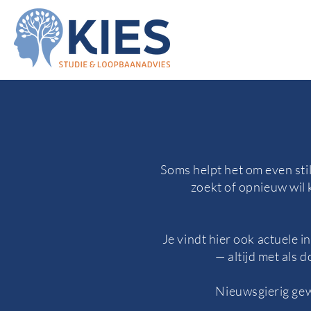
Soms helpt het om even stil
zoekt of opnieuw wil k
Je vindt hier ook actuele 
— altijd met als 
Nieuwsgierig gew