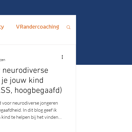
ty
VRandercoaching
ips en Adviezen
ezen
 neurodiverse
rus Fixus
 je jouw kind
ASS, hoogbegaafd)
me
ADHD
d voor neurodiverse jongeren
aafdheid. In dit blog geef ik
kind te helpen bij het vinden
 hoe je samen ontdekt wat écht