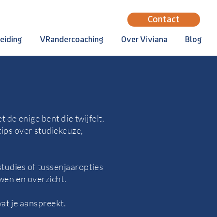
Contact
eiding
VRandercoaching
Over Viviana
Blog
 de enige bent die twijfelt,
 tips over studiekeuze,
studies of tussenjaaropties
uwen en overzicht.
at je aanspreekt.