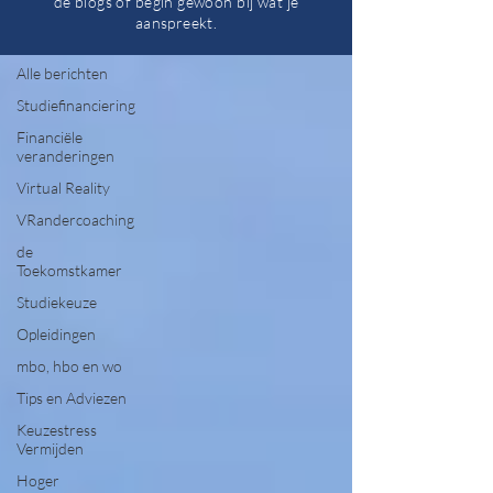
de blogs of begin gewoon bij wat je
aanspreekt.
Alle berichten
Alle berichten
Studiefinanciering
Financiële
veranderingen
Virtual Reality
VRandercoaching
de
Toekomstkamer
Studiekeuze
Opleidingen
mbo, hbo en wo
Tips en Adviezen
Keuzestress
Vermijden
Hoger