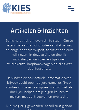
Artikelen & Inzichten
Soms helpt het om even stil te staan. Om te
lezen, herkennen of ontdekken dat je niet
de enige bent die twijfelt, zoekt of opnieuw
wil kiezen. In deze artikelen deel ik
inzichten, ervaringen en tips over
studiekeuze, loopbaanvragen en alles wat
daartussen zit.
Je vindt hier ook actuele informatie over
bijvoorbeeld open dagen, numerus fixus-
studies of tussenjaaropties — altijd met als
doel: jou helpen om je eigen keuzes te
maken, met vertrouwen en overzicht.
Nieuwsgierig geworden? Scroll rustig door
Blog