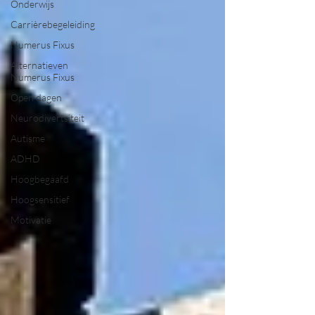
Onderwijs
Carrièrebegeleiding
Numerus Fixus
Alternatieven
Numerus Fixus
Open dagen
Neurodivertsiteit
Autisme
ADHD
Hoogbegaafd
Hoogsensitief
Motivatie