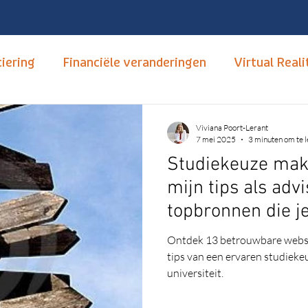
iering
Financiële veranderingen
Virtual Reali
tudiekeuze
Opleidingen
mbo, hbo en wo
T
Viviana Poort-Lerant
7 mei 2025
3 minuten om te 
Studiekeuze make
Hoger Onderwijs
Carrièrebegeleiding
Nume
mijn tips als adv
topbronnen die j
xus
Open dagen
Neurodivertsiteit
Autis
kennen
Ontdek 13 betrouwbare websit
tips van een ervaren studieke
universiteit.
nsitief
Motivatie