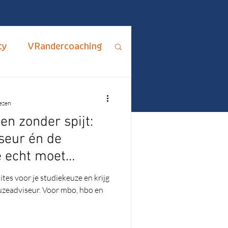
ty
VRandercoaching
ips en Adviezen
lezen
n zonder spijt:
rus Fixus
iseur én de
e echt moet
me
ADHD
es voor je studiekeuze en krijg
uzeadviseur. Voor mbo, hbo en