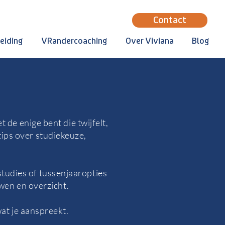
Contact
eiding
VRandercoaching
Over Viviana
Blog
 de enige bent die twijfelt,
 tips over studiekeuze,
studies of tussenjaaropties
uwen en overzicht.
at je aanspreekt.