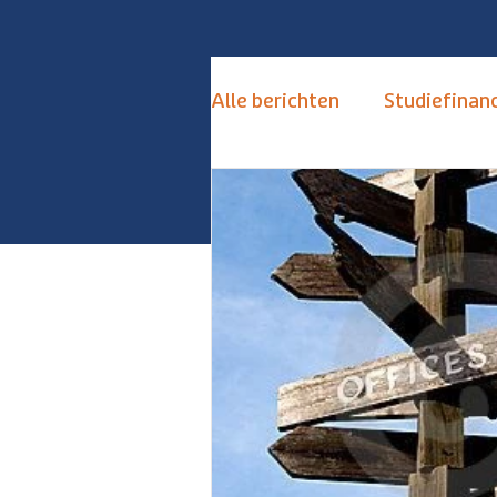
Alle berichten
Studiefinanc
de Toekomstkamer
S
Keuzestress Vermijden
Alternatieven Numerus Fi
Hoogbegaafd
Hoogse