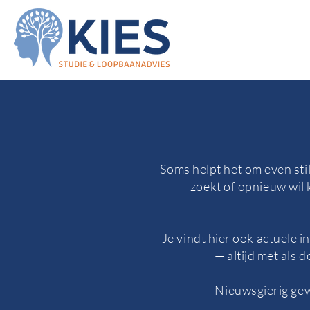
Soms helpt het om even stil
zoekt of opnieuw wil k
Je vindt hier ook actuele 
— altijd met als 
Nieuwsgierig gew