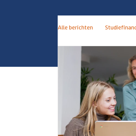
Alle berichten
Studiefinanc
de Toekomstkamer
S
Keuzestress Vermijden
Alternatieven Numerus Fi
Hoogbegaafd
Hoogse