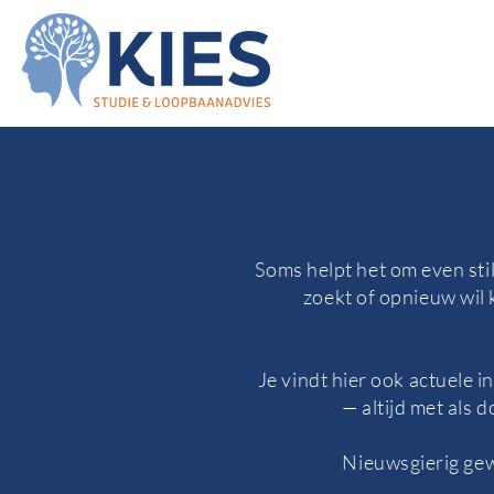
Soms helpt het om even stil
zoekt of opnieuw wil k
Je vindt hier ook actuele 
— altijd met als 
Nieuwsgierig gew