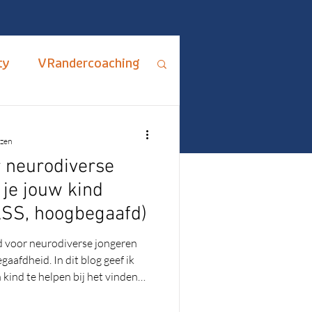
ty
VRandercoaching
ips en Adviezen
ezen
 neurodiverse
rus Fixus
 je jouw kind
ASS, hoogbegaafd)
me
ADHD
d voor neurodiverse jongeren
aafdheid. In dit blog geef ik
kind te helpen bij het vinden
 hoe je samen ontdekt wat écht