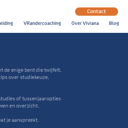
Contact
eiding
VRandercoaching
Over Viviana
Blog
 de enige bent die twijfelt,
 tips over studiekeuze,
studies of tussenjaaropties
uwen en overzicht.
at je aanspreekt.