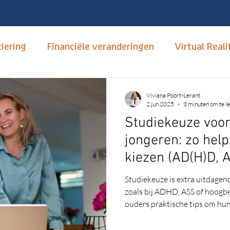
iering
Financiële veranderingen
Virtual Reali
tudiekeuze
Opleidingen
mbo, hbo en wo
T
Viviana Poort-Lerant
2 jun 2025
3 minuten om te l
Studiekeuze voor
Hoger Onderwijs
Carrièrebegeleiding
Nume
jongeren: zo help
kiezen (AD(H)D, 
xus
Open dagen
Neurodivertsiteit
Autis
Studiekeuze is extra uitdagen
zoals bij ADHD, ASS of hoogbeg
ouders praktische tips om hun 
nsitief
Motivatie
van een passende studie. Lees
past.