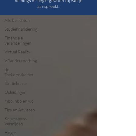
de blogs of begin gewoon bij wat je
aanspreekt.
Alle berichten
Alle berichten
Studiefinanciering
Financiële
veranderingen
Virtual Reality
VRandercoaching
de
Toekomstkamer
Studiekeuze
Opleidingen
mbo, hbo en wo
Tips en Adviezen
Keuzestress
Vermijden
Hoger