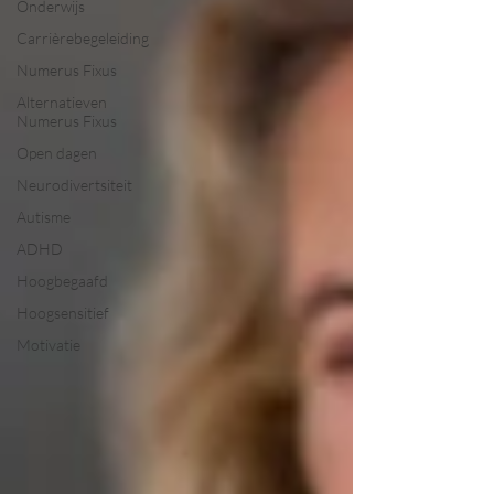
Onderwijs
Carrièrebegeleiding
Numerus Fixus
Alternatieven
Numerus Fixus
Open dagen
Neurodivertsiteit
Autisme
ADHD
Hoogbegaafd
Hoogsensitief
Motivatie