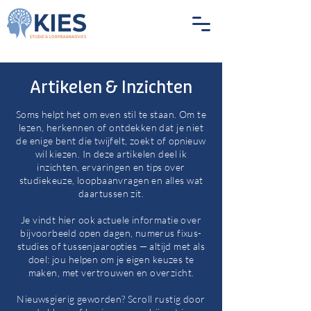
Artikelen & Inzichten
Soms helpt het om even stil te staan. Om te
lezen, herkennen of ontdekken dat je niet
de enige bent die twijfelt, zoekt of opnieuw
wil kiezen. In deze artikelen deel ik
inzichten, ervaringen en tips over
studiekeuze, loopbaanvragen en alles wat
daartussen zit.
Je vindt hier ook actuele informatie over
bijvoorbeeld open dagen, numerus fixus-
studies of tussenjaaropties — altijd met als
doel: jou helpen om je eigen keuzes te
maken, met vertrouwen en overzicht.
Nieuwsgierig geworden? Scroll rustig door
Blog