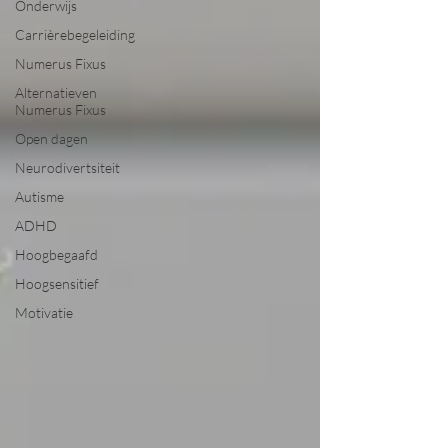
Onderwijs
Carrièrebegeleiding
Numerus Fixus
Alternatieven
Numerus Fixus
Open dagen
Neurodivertsiteit
Autisme
ADHD
Hoogbegaafd
Hoogsensitief
Motivatie