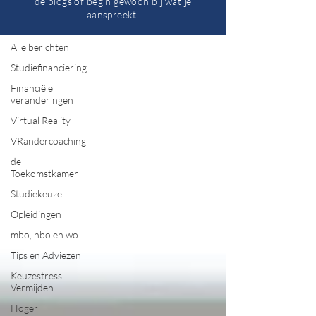
de blogs of begin gewoon bij wat je
aanspreekt.
Alle berichten
Alle berichten
Studiefinanciering
Financiële
veranderingen
Virtual Reality
VRandercoaching
de
Toekomstkamer
Studiekeuze
Opleidingen
mbo, hbo en wo
Tips en Adviezen
Keuzestress
Vermijden
Hoger