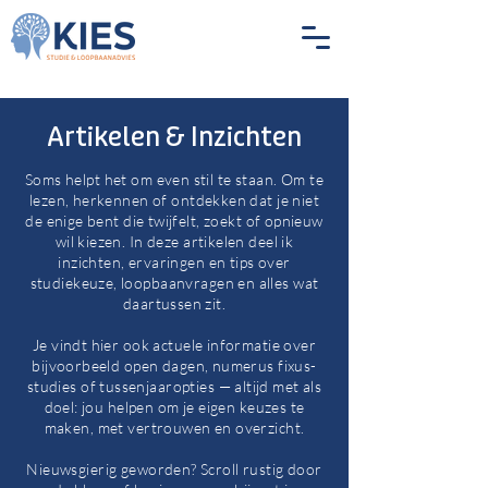
Artikelen & Inzichten
Soms helpt het om even stil te staan. Om te
lezen, herkennen of ontdekken dat je niet
de enige bent die twijfelt, zoekt of opnieuw
wil kiezen. In deze artikelen deel ik
inzichten, ervaringen en tips over
studiekeuze, loopbaanvragen en alles wat
daartussen zit.
Je vindt hier ook actuele informatie over
bijvoorbeeld open dagen, numerus fixus-
studies of tussenjaaropties — altijd met als
doel: jou helpen om je eigen keuzes te
maken, met vertrouwen en overzicht.
Nieuwsgierig geworden? Scroll rustig door
Blog