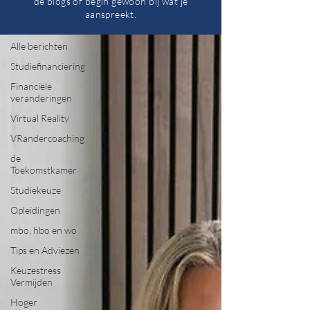
de blogs of begin gewoon bij wat je
aanspreekt.
Alle berichten
Alle berichten
Studiefinanciering
Financiële
veranderingen
Virtual Reality
VRandercoaching
de
Toekomstkamer
Studiekeuze
Opleidingen
mbo, hbo en wo
Tips en Adviezen
Keuzestress
Vermijden
Hoger