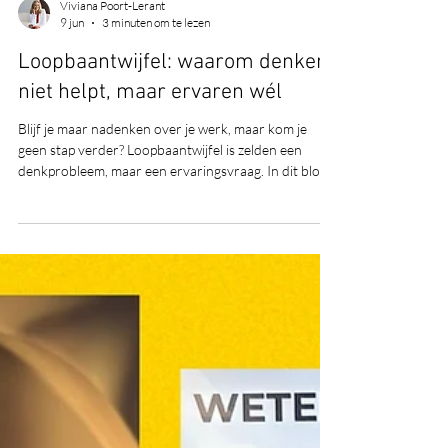
Viviana Poort-Lerant
9 jun
3 minuten om te lezen
Loopbaantwijfel: waarom denken
niet helpt, maar ervaren wél
Blijf je maar nadenken over je werk, maar kom je
geen stap verder? Loopbaantwijfel is zelden een
denkprobleem, maar een ervaringsvraag. In dit blog
lees je waarom analyseren vaak vastzet en hoe
ervaren – voelen, zien en beleven – juist zorgt voor
helderheid, rust en beweging. Ontdek waarom je
volgende stap niet in je hoofd ligt, maar in het
ervaren van jouw toekomst.