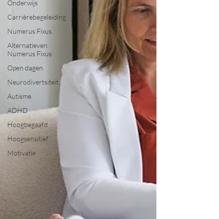
Onderwijs
Carrièrebegeleiding
Numerus Fixus
Alternatieven
Numerus Fixus
Open dagen
Neurodivertsiteit
Autisme
ADHD
Hoogbegaafd
Hoogsensitief
Motivatie