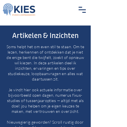
Artikelen & Inzichten
Soms helpt het om even stil te staan. Om te
lezen, herkennen of ontdekken dat je niet
de enige bent die twijfelt, zoekt of opnieuw
wil kiezen. In deze artikelen deel ik
inzichten, ervaringen en tips over
studiekeuze, loopbaanvragen en alles wat
daartussen zit.
Je vindt hier ook actuele informatie over
bijvoorbeeld open dagen, numerus fixus-
studies of tussenjaaropties — altijd met als
doel: jou helpen om je eigen keuzes te
maken, met vertrouwen en overzicht.
Nieuwsgierig geworden? Scroll rustig door
Blog