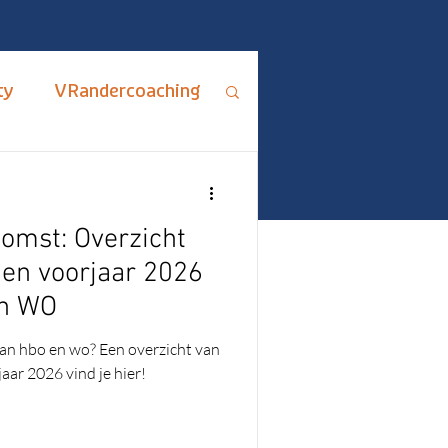
ty
VRandercoaching
ips en Adviezen
omst: Overzicht
rus Fixus
gen voorjaar 2026
en WO
me
ADHD
an hbo en wo? Een overzicht van
aar 2026 vind je hier!