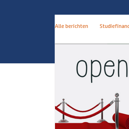
Alle berichten
Studiefinanc
de Toekomstkamer
S
Keuzestress Vermijden
Alternatieven Numerus Fi
Hoogbegaafd
Hoogse