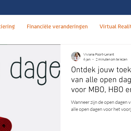
iering
Financiële veranderingen
Virtual Reali
tudiekeuze
Opleidingen
mbo, hbo en wo
T
Viviana Poort-Lerant
6 jan
2 minuten om te lezen
Ontdek jouw toek
Hoger Onderwijs
Carrièrebegeleiding
Nume
van alle open da
voor MBO, HBO 
xus
Open dagen
Neurodivertsiteit
Autis
Wanneer zijn de open dagen v
alle open dagen voor het voorj
nsitief
Motivatie