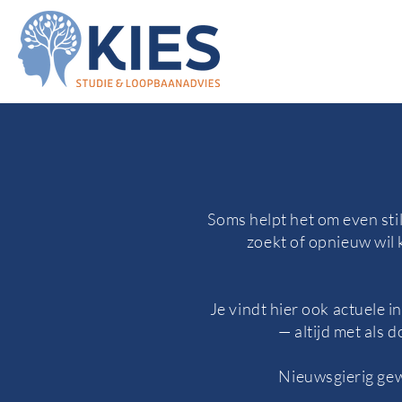
Soms helpt het om even stil
zoekt of opnieuw wil k
Je vindt hier ook actuele 
— altijd met als 
Nieuwsgierig gew