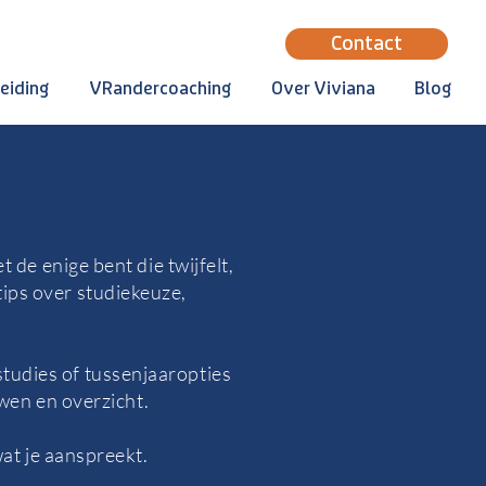
Contact
eiding
VRandercoaching
Over Viviana
Blog
 de enige bent die twijfelt,
 tips over studiekeuze,
studies of tussenjaaropties
uwen en overzicht.
at je aanspreekt.