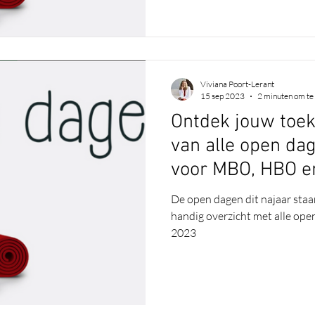
Viviana Poort-Lerant
15 sep 2023
2 minuten om te
Ontdek jouw toek
van alle open da
voor MBO, HBO 
De open dagen dit najaar staa
handig overzicht met alle ope
2023