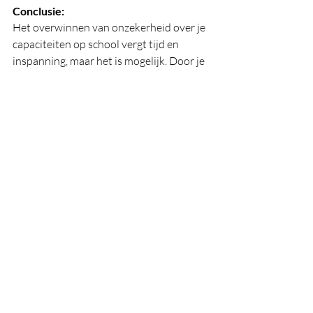
Conclusie:
Het overwinnen van onzekerheid over je 
capaciteiten op school vergt tijd en 
inspanning, maar het is mogelijk. Door je 
sterke punten op te schrijven, 
realistische doelen te stellen, 
ondersteuning te zoeken, positief te 
denken en gefocust te blijven, kun je je 
zelfvertrouwen vergroten en 
succesvoller zijn op school. Geloof in 
jezelf en neem stap voor stap actie om 
vooruitgang te boeken.