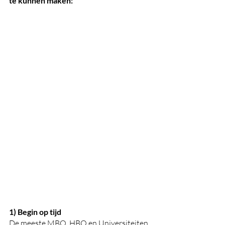
te kunnen maken:
1) Begin op tijd
De meeste MBO, HBO en Universiteiten 