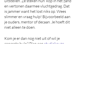
uitstellen. Ze steken hun ‘kop in het zand’ 
en vertonen daarmee vluchtgedrag. Dat 
is jammer want het lost niks op. Wees 
slimmer en vraag hulp! Bijvoorbeeld aan 
je ouders, mentor of decaan. Je hoeft dit 
niet alleen te doen.
Kom je er dan nog niet uit of wil je 
concrete hulp? Plan een 
studiekeuze 
bootcamp®
 bij mij. In één dagdeel help ik 
je aan meer zelfinzicht, een persoonlijke 
Studie Top 5 en een concreet actieplan.
Bel 06 - 50 690 304 of 
direct inschrijven